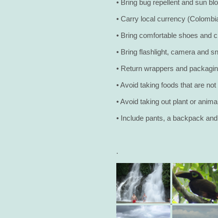
• Bring bug repellent and sun bl
• Carry local currency (Colombia
• Bring comfortable shoes and cl
• Bring flashlight, camera and sn
• Return wrappers and packaging 
• Avoid taking foods that are no
• Avoid taking out plant or anima
• Include pants, a backpack and 
.