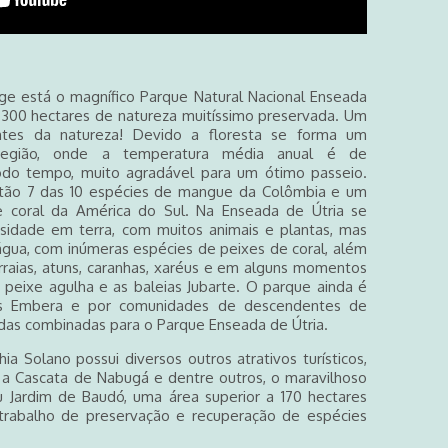
ge está o magnífico Parque Natural Nacional Enseada
.300 hectares de natureza muitíssimo preservada. Um
ntes da natureza! Devido a floresta se forma um
 região, onde a temperatura média anual é de
do tempo, muito agradável para um ótimo passeio.
tão 7 das 10 espécies de mangue da Colômbia e um
e coral da América do Sul. Na Enseada de Útria se
rsidade em terra, com muitos animais e plantas, mas
gua, com inúmeras espécies de peixes de coral, além
rraias, atuns, caranhas, xaréus e em alguns momentos
eixe agulha e as baleias Jubarte. O parque ainda é
ios Embera e por comunidades de descendentes de
das combinadas para o Parque Enseada de Útria.
a Solano possui diversos outros atrativos turísticos,
 a Cascata de Nabugá e dentre outros, o maravilhoso
u Jardim de Baudó, uma área superior a 170 hectares
trabalho de preservação e recuperação de espécies