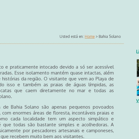
Usted está en:
Home
> Bahia Solano
L
co e praticamente intocado devido a só ser acessível
tradas. Esse isolamento mantém quase intactas, além
 histórias da região. O visitante que vem ao Playa de
do isso e também as praias de águas límpidas, as
cascatas que caem diretamente no mar e todas as
olano.
V
s de Bahia Solano são apenas pequenos povoados
, com enormes áreas de floresta, incontáveis praias e
omo cada localidade tem um aspecto simpático e
 é que todas são bastante simples e acolhedoras. A
sicamente por pescadores artesanais e camponeses,
 que recebem muito bem aos visitantes.