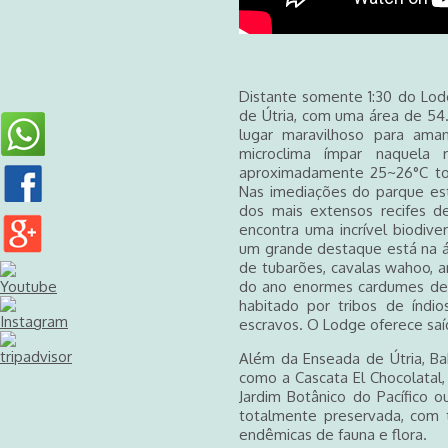
Distante somente 1:30 do Lod
de Útria, com uma área de 54
lugar maravilhoso para ama
microclima ímpar naquela
aproximadamente 25~26°C to
Nas imediações do parque es
dos mais extensos recifes d
encontra uma incrível biodive
um grande destaque está na á
de tubarões, cavalas wahoo, a
do ano enormes cardumes de p
habitado por tribos de índ
escravos. O Lodge oferece saí
Além da Enseada de Útria, Bahi
como a Cascata El Chocolatal,
Jardim Botânico do Pacífico o
totalmente preservada, com 
endêmicas de fauna e flora.