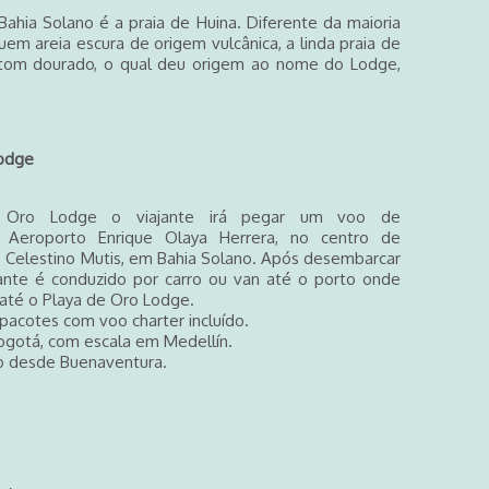
ahia Solano é a praia de Huina. Diferente da maioria
uem areia escura de origem vulcânica, a linda praia de
m tom dourado, o qual deu origem ao nome do Lodge,
 Lodge
 Oro Lodge o viajante irá pegar um voo de
Aeroporto Enrique Olaya Herrera, no centro de
é Celestino Mutis, em Bahia Solano. Após desembarcar
ante é conduzido por carro ou van até o porto onde
até o Playa de Oro Lodge.
pacotes com voo charter incluído.
ogotá, com escala em Medellín.
o desde Buenaventura.