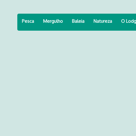
Pesca
Mergulho
Baleia
Natureza
O Lod