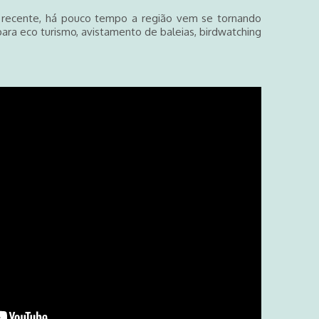
 recente, há pouco tempo a região vem se tornando
 para eco turismo, avistamento de baleias, birdwatching